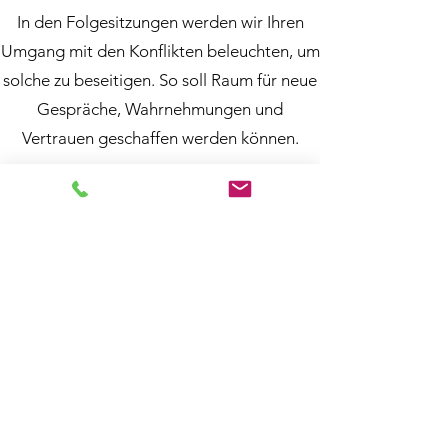
In den Folgesitzungen werden wir Ihren
Umgang mit den Konflikten beleuchten, um
solche zu beseitigen. So soll Raum für neue
Gespräche, Wahrnehmungen und
Vertrauen geschaffen werden können.
Rolle des Therapeuten
Der Paartherapeut lädt seine Klienten zu
einer Reflexion ihrer selbst und ihrem
sozialen Umfeld ein. Er versucht die
Wahrnehmung beider Parteien, als
Mediator wieder anzuregen. Dabei soll die
häufig verloren gegangene Verantwortung