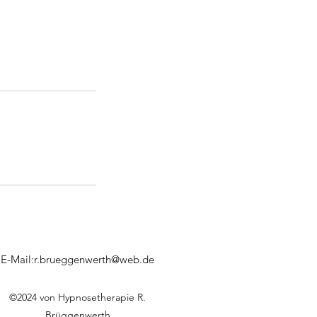
E-Mail:
r.brueggenwerth@web.de
©2024 von Hypnosetherapie R.
Brüggenwerth