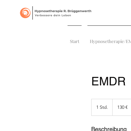
Start
Hypnosetherapie/
EMDR
130
Euro
1 Std.
1
130 €
S
t
d
Beschreibung