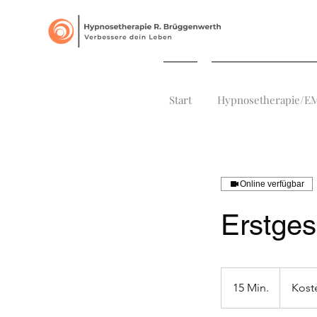
Start
Hypnosetherapie/
Online verfügbar
Erstges
Kostenlos
15 Min.
1
Kost
5