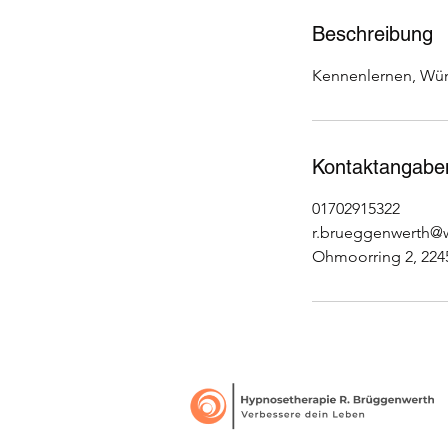
M
i
Beschreibung
n
Kennenlernen, Wün
.
Kontaktangabe
01702915322
r.brueggenwerth@
Ohmoorring 2, 224