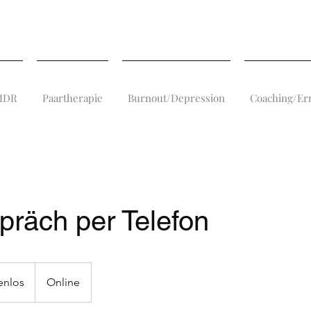
EMDR
Paartherapie
Burnout/Depression
Coaching/Er
präch per Telefon
enlos
Online